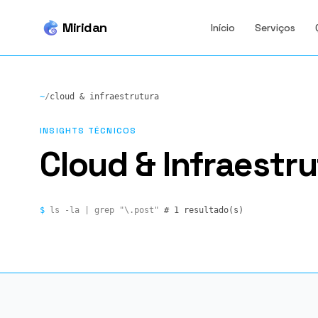
Miridan
Início
Serviços
~
/
cloud & infraestrutura
INSIGHTS TÉCNICOS
Cloud & Infraestr
$
ls -la | grep "\.post"
# 1 resultado(s)