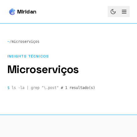
Miridan
~
/
microserviços
INSIGHTS TÉCNICOS
Microserviços
$
ls -la | grep "\.post"
# 1 resultado(s)