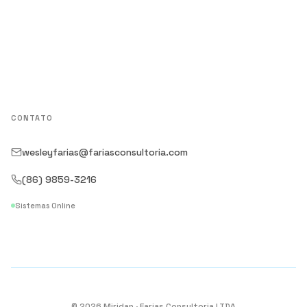
Cases
Blog
Contato
CONTATO
wesleyfarias@fariasconsultoria.com
(86) 9859-3216
Sistemas Online
© 2026 Miridan · Farias Consultoria LTDA